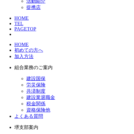
活動紹介
提携店
HOME
TEL
PAGETOP
HOME
初めての方へ
加入方法
組合業務のご案内
建設国保
労災保険
共済制度
建設業退職金
税金関係
資格保険他
よくある質問
堺支部案内