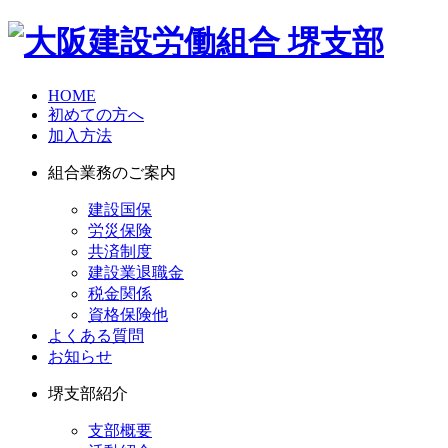
HOME
初めての方へ
加入方法
組合業務のご案内
建設国保
労災保険
共済制度
建設業退職金
税金関係
資格保険他
よくある質問
お知らせ
堺支部紹介
支部概要